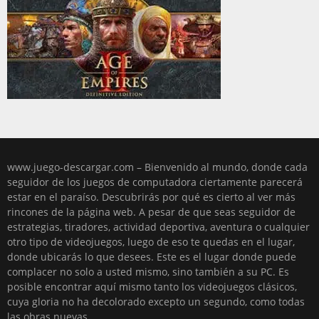
www.juego-descargar.com – Bienvenido al mundo, donde cada
seguidor de los juegos de computadora ciertamente parecerá
estar en el paraíso. Descubrirás por qué es cierto al ver más
rincones de la página web. A pesar de que seas seguidor de
estrategias, tiradores, actividad deportiva, aventura o cualquier
otro tipo de videojuegos, luego de eso te quedas en el lugar,
donde ubicarás lo que desees. Este es el lugar donde puede
complacer no solo a usted mismo, sino también a su PC. Es
posible encontrar aquí mismo tanto los videojuegos clásicos,
cuya gloria no ha decolorado excepto un segundo, como todas
las obras nuevas.