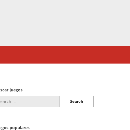
scar juegos
arch
:
egos populares