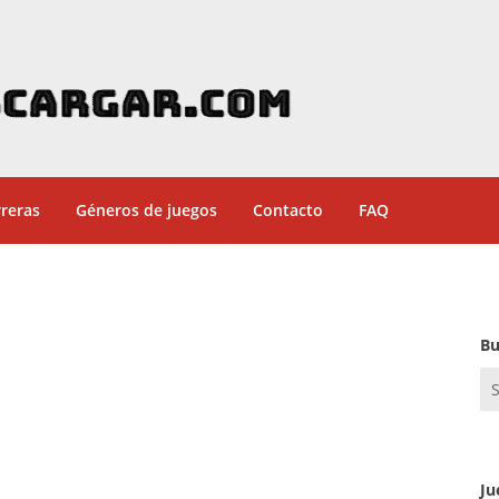
reras
Géneros de juegos
Contacto
FAQ
Bu
Se
for
Ju