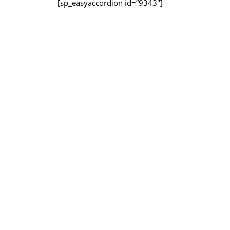
[sp_easyaccordion id=”9343″]