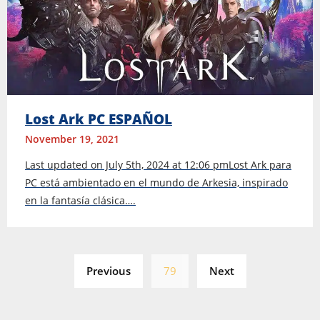
Lost Ark PC ESPAÑOL
November 19, 2021
Last updated on July 5th, 2024 at 12:06 pmLost Ark para
PC está ambientado en el mundo de Arkesia, inspirado
en la fantasía clásica….
Posts
Previous
79
Next
pagination