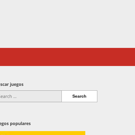
scar juegos
arch
:
egos populares