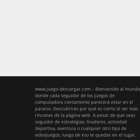
www.juego-descargar.com – Bienvenido al mundo
donde cada seguidor de los juegos de
computadora ciertamente parecerá estar en el
paraíso. Descubrirás por qué es cierto al ver más
rincones de la página web. A pesar de que seas
seguidor de estrategias, tiradores, actividad
deportiva, aventura o cualquier otro tipo de
videojuegos, luego de eso te quedas en el lugar,