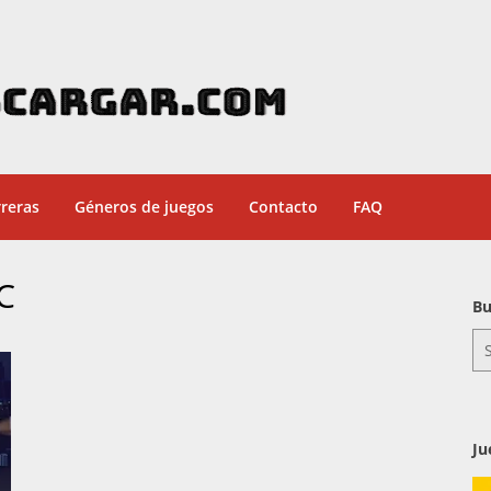
reras
Géneros de juegos
Contacto
FAQ
C
Bu
Se
for
Ju