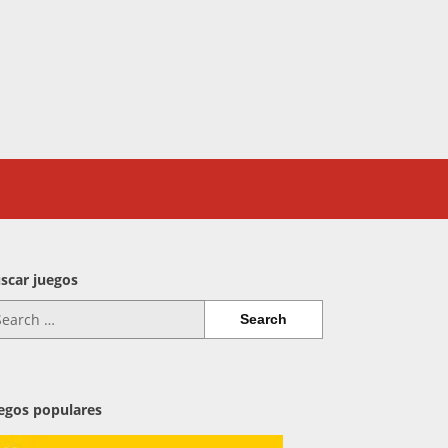
scar juegos
arch
:
egos populares