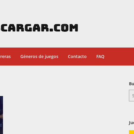
reras
Géneros de juegos
Contacto
FAQ
Bu
Se
for
Ju