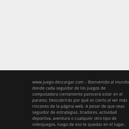
www.juego-descargar.com – Bienvenido al mundo
donde cada seguidor de los juegos de
computadora ciertamente parecerá estar en el
paraíso. Descubrirás por qué es cierto al ver más
rincones de la página web. A pesar de que seas
seguidor de estrategias, tiradores, actividad
deportiva, aventura o cualquier otro tipo de
videojuegos, luego de eso te quedas en el lugar,