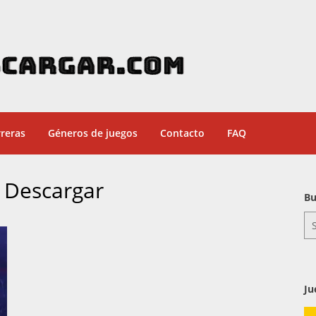
reras
Géneros de juegos
Contacto
FAQ
 Descargar
Bu
Se
for
Ju