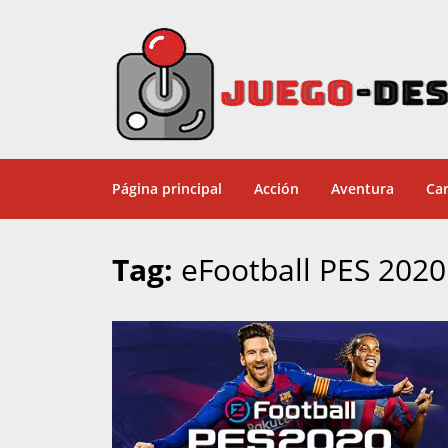
Página principal
Acción
Aventura
Car
Tag:
eFootball PES 2020