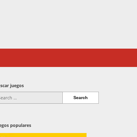
scar juegos
arch
:
egos populares