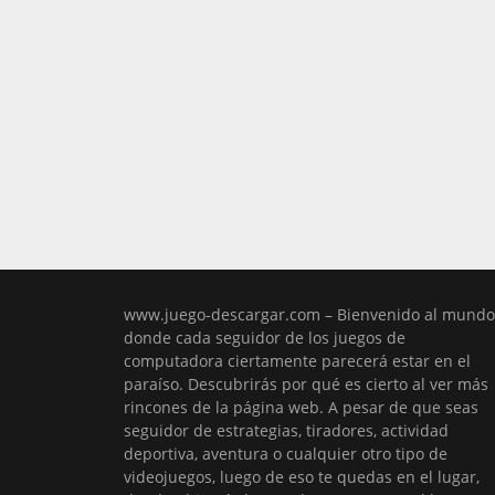
www.juego-descargar.com – Bienvenido al mundo
donde cada seguidor de los juegos de
computadora ciertamente parecerá estar en el
paraíso. Descubrirás por qué es cierto al ver más
rincones de la página web. A pesar de que seas
seguidor de estrategias, tiradores, actividad
deportiva, aventura o cualquier otro tipo de
videojuegos, luego de eso te quedas en el lugar,