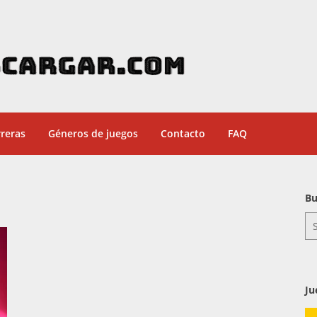
reras
Géneros de juegos
Contacto
FAQ
Bu
Se
for
Ju