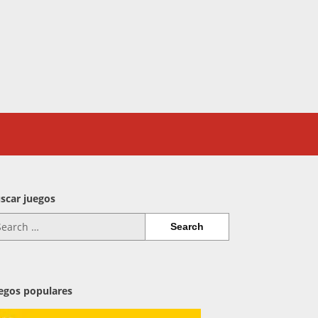
scar juegos
arch
:
egos populares