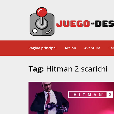
Página principal
Acción
Aventura
Car
Tag:
Hitman 2 scarichi