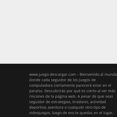
www.juego-descargar.com – Bienvenido al mundo
donde cada seguidor de los juegos de
computadora ciertamente parecerá estar en el
paraíso. Descubrirás por qué es cierto al ver más
rincones de la página web. A pesar de que seas
seguidor de estrategias, tiradores, actividad
deportiva, aventura o cualquier otro tipo de
videojuegos, luego de eso te quedas en el lugar,