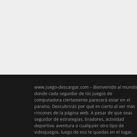
www.juego-descargar.com – Bienvenido al mundo
donde cada seguidor de los juegos de
computadora ciertamente parecerá estar en el
paraíso. Descubrirás por qué es cierto al ver más
rincones de la página web. A pesar de que seas
seguidor de estrategias, tiradores, actividad
deportiva, aventura o cualquier otro tipo de
videojuegos, luego de eso te quedas en el lugar,