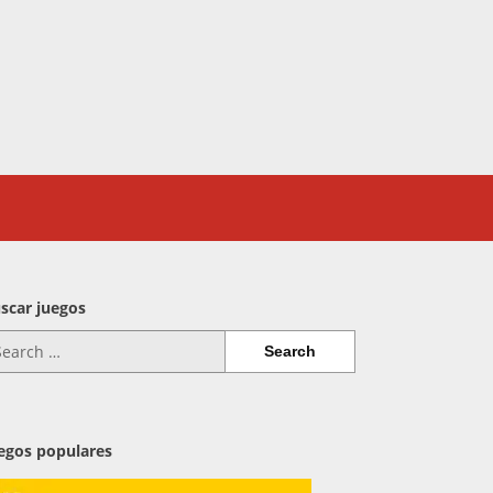
scar juegos
arch
:
egos populares