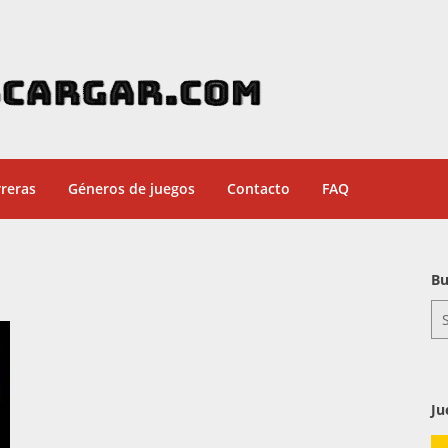
reras
Géneros de juegos
Contacto
FAQ
Bu
Se
for
Ju