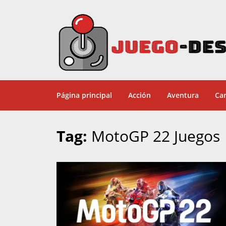
Página principal
Acción
Aventura
Car
Tag:
MotoGP 22 Juegos