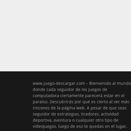
www.juego-descargar.com – Bienvenido al mundo
donde cada seguidor de los juegos de
computadora ciertamente parecerá estar en el
paraíso. Descubrirás por qué es cierto al ver más
rincones de la página web. A pesar de que seas
seguidor de estrategias, tiradores, actividad
deportiva, aventura o cualquier otro tipo de
videojuegos, luego de eso te quedas en el lugar,