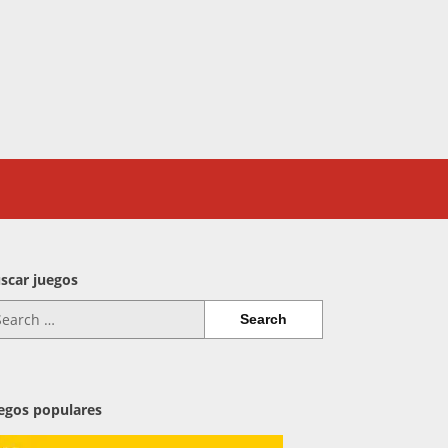
scar juegos
arch
:
egos populares