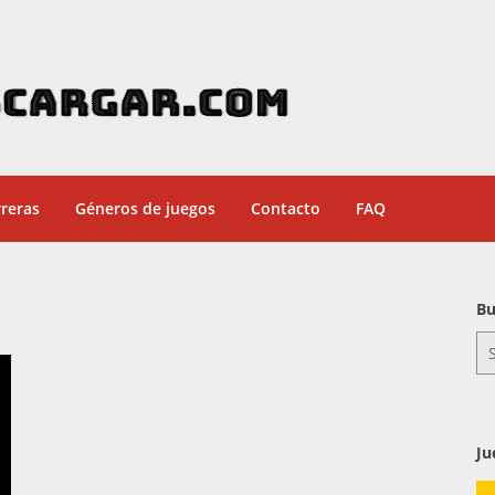
reras
Géneros de juegos
Contacto
FAQ
Bu
Se
for
Ju