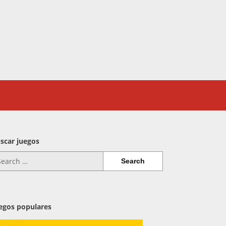
scar juegos
arch
:
egos populares