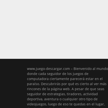
www.juego-descargar.com – Bienvenido al mundo
donde cada seguidor de los juegos de
computadora ciertamente parecerá estar en el
paraíso. Descubrirás por qué es cierto al ver más
rincones de la página web. A pesar de que seas
seguidor de estrategias, tiradores, actividad
deportiva, aventura o cualquier otro tipo de
videojuegos, luego de eso te quedas en el lugar,