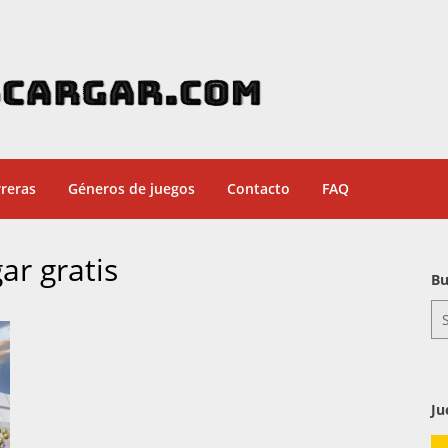
reras
Géneros de juegos
Contacto
FAQ
r gratis
Bu
Se
for
Ju