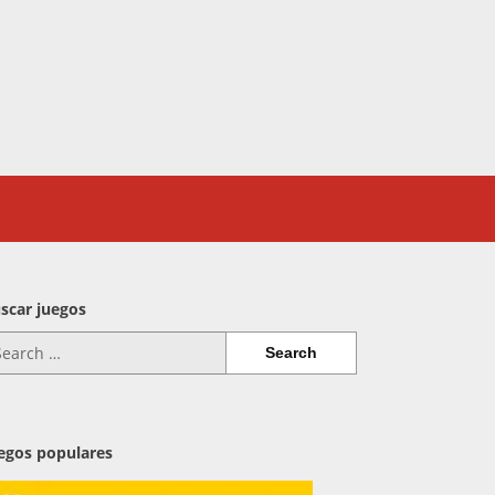
scar juegos
arch
:
egos populares