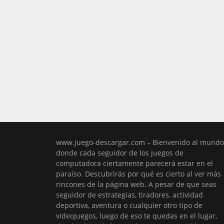
www.juego-descargar.com – Bienvenido al mundo
donde cada seguidor de los juegos de
computadora ciertamente parecerá estar en el
paraíso. Descubrirás por qué es cierto al ver más
rincones de la página web. A pesar de que seas
seguidor de estrategias, tiradores, actividad
deportiva, aventura o cualquier otro tipo de
videojuegos, luego de eso te quedas en el lugar,