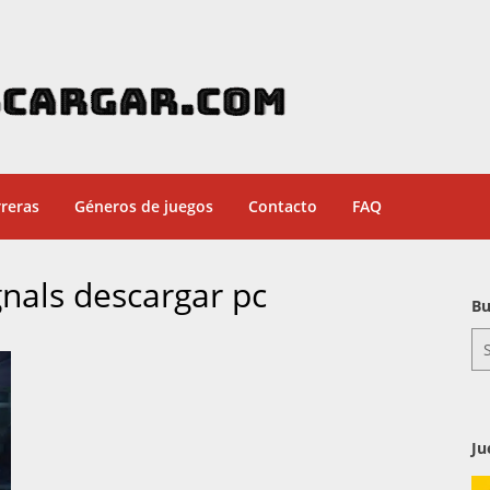
reras
Géneros de juegos
Contacto
FAQ
gnals descargar pc
Bu
Se
for
Ju