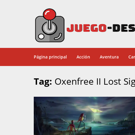
Página principal
Acción
Aventura
Car
Tag:
Oxenfree II Lost Si