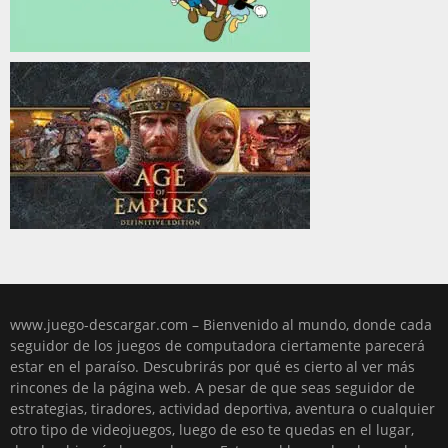
www.juego-descargar.com – Bienvenido al mundo, donde cada
seguidor de los juegos de computadora ciertamente parecerá
estar en el paraíso. Descubrirás por qué es cierto al ver más
rincones de la página web. A pesar de que seas seguidor de
estrategias, tiradores, actividad deportiva, aventura o cualquier
otro tipo de videojuegos, luego de eso te quedas en el lugar,