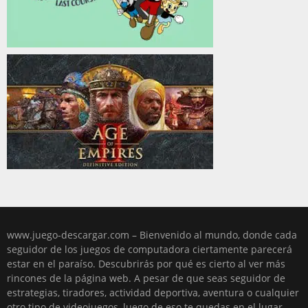
www.juego-descargar.com – Bienvenido al mundo, donde cada
seguidor de los juegos de computadora ciertamente parecerá
estar en el paraíso. Descubrirás por qué es cierto al ver más
rincones de la página web. A pesar de que seas seguidor de
estrategias, tiradores, actividad deportiva, aventura o cualquier
otro tipo de videojuegos, luego de eso te quedas en el lugar,