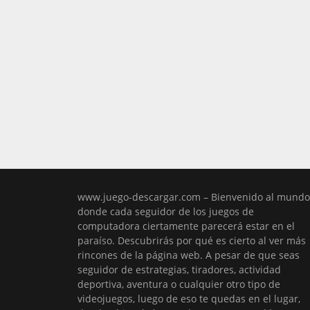
www.juego-descargar.com – Bienvenido al mundo
donde cada seguidor de los juegos de
computadora ciertamente parecerá estar en el
paraíso. Descubrirás por qué es cierto al ver más
rincones de la página web. A pesar de que seas
seguidor de estrategias, tiradores, actividad
deportiva, aventura o cualquier otro tipo de
videojuegos, luego de eso te quedas en el lugar,