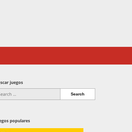
scar juegos
arch
:
egos populares