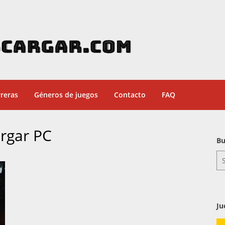
reras
Géneros de juegos
Contacto
FAQ
rgar PC
Bu
Se
for
Ju