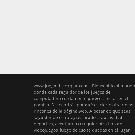
www.juego-descargar.com – Bienvenido al mundo
donde cada seguidor de los juegos de
computadora ciertamente parecerá estar en el
paraíso. Descubrirás por qué es cierto al ver más
rincones de la página web. A pesar de que seas
seguidor de estrategias, tiradores, actividad
deportiva, aventura o cualquier otro tipo de
videojuegos, luego de eso te quedas en el lugar,