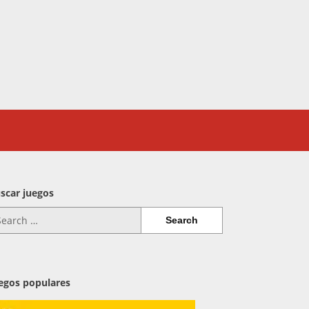
scar juegos
arch
:
egos populares