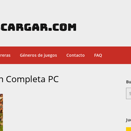
reras
Géneros de juegos
Contacto
FAQ
ón Completa PC
Bu
Se
for
Ju