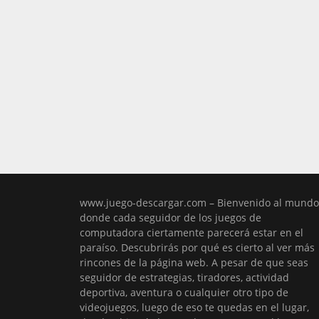
www.juego-descargar.com – Bienvenido al mundo
donde cada seguidor de los juegos de
computadora ciertamente parecerá estar en el
paraíso. Descubrirás por qué es cierto al ver más
rincones de la página web. A pesar de que seas
seguidor de estrategias, tiradores, actividad
deportiva, aventura o cualquier otro tipo de
videojuegos, luego de eso te quedas en el lugar,