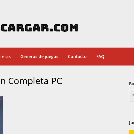
reras
Géneros de juegos
Contacto
FAQ
ón Completa PC
Bu
Se
for
Ju