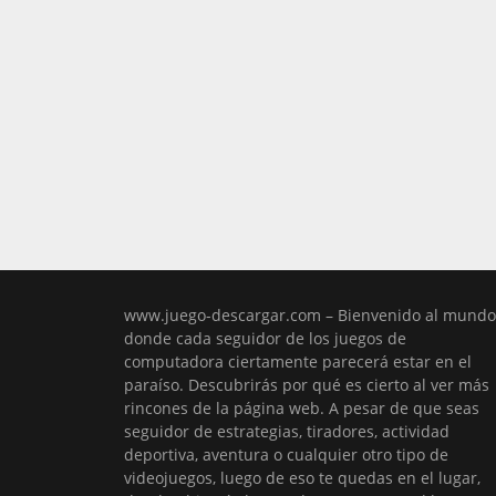
www.juego-descargar.com – Bienvenido al mundo
donde cada seguidor de los juegos de
computadora ciertamente parecerá estar en el
paraíso. Descubrirás por qué es cierto al ver más
rincones de la página web. A pesar de que seas
seguidor de estrategias, tiradores, actividad
deportiva, aventura o cualquier otro tipo de
videojuegos, luego de eso te quedas en el lugar,