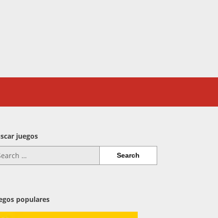
scar juegos
arch
:
egos populares