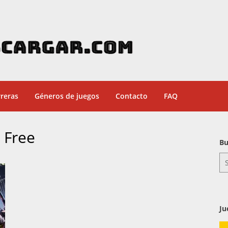
reras
Géneros de juegos
Contacto
FAQ
 Free
Bu
Se
for
Ju