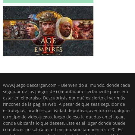
www.juego-descargar.com – Bienvenido al mundo, donde cada
seguidor de los juegos de computadora ciertamente parecerá
estar en el paraíso. Descubrirás por qué es cierto al ver más
rincones de la página web. A pesar de que seas seguidor de
estrategias, tiradores, actividad deportiva, aventura o cualquier
otro tipo de videojuegos, luego de eso te quedas en el lugar,
donde ubicarás lo que desees. Este es el lugar donde puede
complacer no solo a usted mismo, sino también a su PC. Es