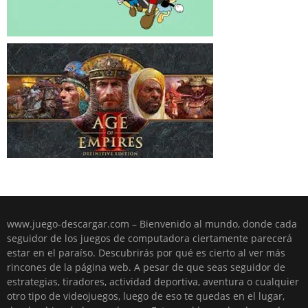
www.juego-descargar.com – Bienvenido al mundo, donde cada
seguidor de los juegos de computadora ciertamente parecerá
estar en el paraíso. Descubrirás por qué es cierto al ver más
rincones de la página web. A pesar de que seas seguidor de
estrategias, tiradores, actividad deportiva, aventura o cualquier
otro tipo de videojuegos, luego de eso te quedas en el lugar,