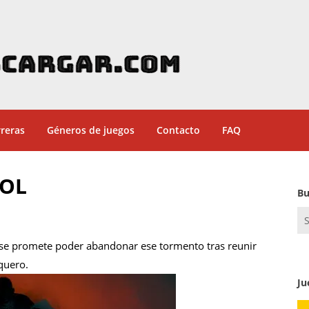
reras
Géneros de juegos
Contacto
FAQ
ÑOL
Bu
Se
for
de se promete poder abandonar ese tormento tras reunir
quero.
Ju