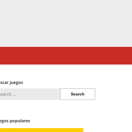
scar juegos
arch
:
egos populares