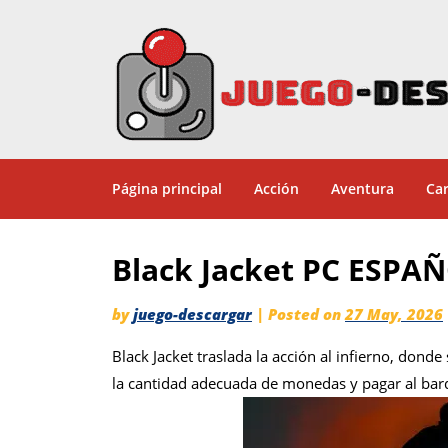
Página principal
Acción
Aventura
Car
Black Jacket PC ESPA
by
juego-descargar
|
Posted on
27 May, 2026
Black Jacket traslada la acción al infierno, don
la cantidad adecuada de monedas y pagar al bar