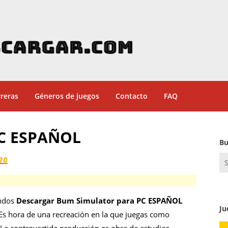
reras
Géneros de juegos
Contacto
FAQ
PC ESPAÑOL
Bu
Se
20
for
undos
Descargar Bum Simulator para PC ESPAÑOL
Ju
. Es hora de una recreación en la que juegas como