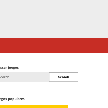
scar juegos
arch
:
egos populares