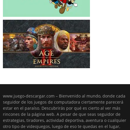
www.juego-descargar.com – Bienvenido al mundo, donde cada
seguidor de los juegos de computadora ciertamente parecerá
estar en el paraíso. Descubrirás por qué es cierto al ver más
rincones de la página web. A pesar de que seas seguidor de
estrategias, tiradores, actividad deportiva, aventura o cualquier
otro tipo de videojuegos, luego de eso te quedas en el lugar,