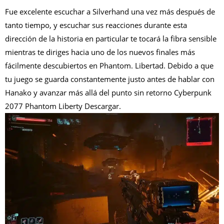
F
ue excelente escuchar a Silverhand una vez más después de
tanto tiempo, y escuchar sus reacciones durante esta
dirección de la historia en particular te tocará la fibra sensible
mientras te diriges hacia uno de los nuevos finales más
fácilmente descubiertos en Phantom. Libertad. Debido a que
tu juego se guarda constantemente justo antes de hablar con
Hanako y avanzar más allá del punto sin retorno Cyberpunk
2077 Phantom Liberty Descargar.