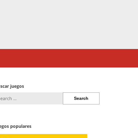
scar juegos
arch
:
egos populares