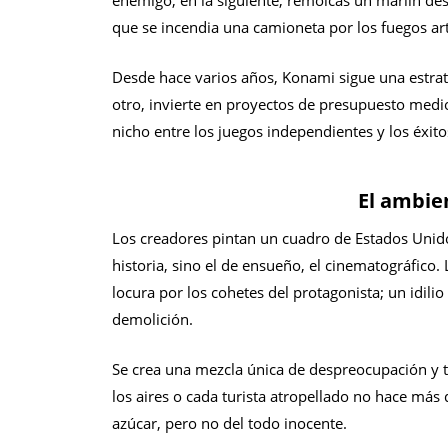
enemigo, en la siguiente, remolcas un marlín d
que se incendia una camioneta por los fuegos arti
Desde hace varios años, Konami sigue una estrat
otro, invierte en proyectos de presupuesto medi
nicho entre los juegos independientes y los éxitos
El ambie
Los creadores pintan un cuadro de Estados Unido
historia, sino el de ensueño, el cinematográfico.
locura por los cohetes del protagonista; un idili
demolición.
Se crea una mezcla única de despreocupación y 
los aires o cada turista atropellado no hace má
azúcar, pero no del todo inocente.