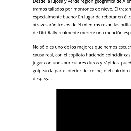
Desde la lujosa y verde región geográfica de Ale
tramos tallados por montones de nieve. El tratami
especialmente bueno; En lugar de rebotar en él c
atravesarán trozos de él mientras rozan las orill
de Dirt Rally realmente merece una mención espe
No sólo es uno de los mejores que hemos escuch
causa real, con el copiloto haciendo coincidir ca
jugar con unos auriculares duros y rápidos, pue
golpean la parte inferior del coche, o el chirrido 
despegas.