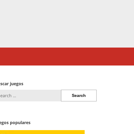
scar juegos
arch
:
egos populares