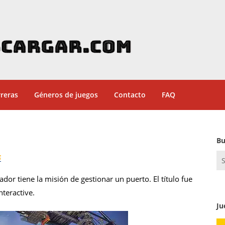
reras
Géneros de juegos
Contacto
FAQ
Bu
Se
6
for
dor tiene la misión de gestionar un puerto. El título fue
nteractive.
Ju