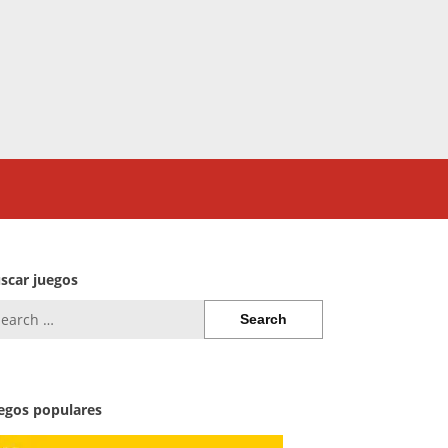
scar juegos
arch
:
egos populares