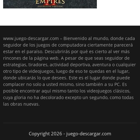
www.juego-descargar.com – Bienvenido al mundo, donde cada
seguidor de los juegos de computadora ciertamente parecerá
estar en el paraíso. Descubrirás por qué es cierto al ver más
rincones de la página web. A pesar de que seas seguidor de
estrategias, tiradores, actividad deportiva, aventura o cualquier
otro tipo de videojuegos, luego de eso te quedas en el lugar,
donde ubicarás lo que desees. Este es el lugar donde puede
complacer no solo a usted mismo, sino también a su PC. Es
posible encontrar aquí mismo tanto los videojuegos clásicos,
cuya gloria no ha decolorado excepto un segundo, como todas
las obras nuevas.
Copyright 2026 - juego-descargar.com