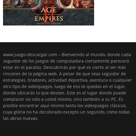
www.juego-descargar.com – Bienvenido al mundo, donde cada
seguidor de los juegos de computadora ciertamente parecerá
estar en el paraíso. Descubrirás por qué es cierto al ver más
rincones de la página web. A pesar de que seas seguidor de
estrategias, tiradores, actividad deportiva, aventura o cualquier
otro tipo de videojuegos, luego de eso te quedas en el lugar,
donde ubicarás lo que desees. Este es el lugar donde puede
complacer no solo a usted mismo, sino también a su PC. Es
posible encontrar aquí mismo tanto los videojuegos clásicos,
cuya gloria no ha decolorado excepto un segundo, como todas
las obras nuevas.