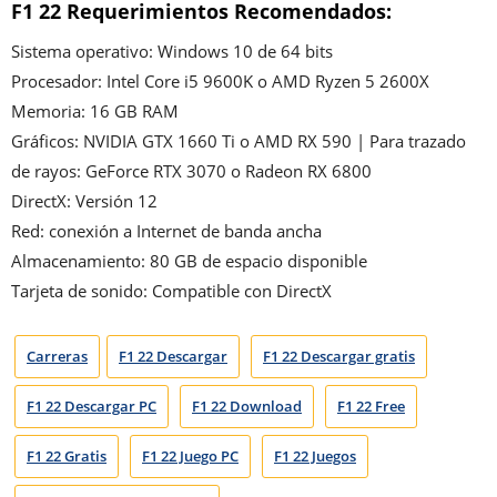
F1 22
Requerimientos Recomendados:
Sistema operativo: Windows 10 de 64 bits
Procesador: Intel Core i5 9600K o AMD Ryzen 5 2600X
Memoria: 16 GB RAM
Gráficos: NVIDIA GTX 1660 Ti o AMD RX 590 | Para trazado
de rayos: GeForce RTX 3070 o Radeon RX 6800
DirectX: Versión 12
Red: conexión a Internet de banda ancha
Almacenamiento: 80 GB de espacio disponible
Tarjeta de sonido: Compatible con DirectX
Carreras
F1 22 Descargar
F1 22 Descargar gratis
F1 22 Descargar PC
F1 22 Download
F1 22 Free
F1 22 Gratis
F1 22 Juego PC
F1 22 Juegos