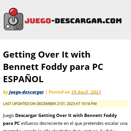
Getting Over It with
Bennett Foddy para PC
ESPAÑOL
by
juego-descargar
|
Posted on
19 April, 2021
LAST UPDATED ON DECEMBER 21ST, 2023 AT 10:18 PM
Juego
Descargar
Getting Over It with Bennett Foddy
para PC
esfuerzo decreciente en el que pretendes escalar una
montaña usando la olla alrededor de tu cintura. Su fiel y