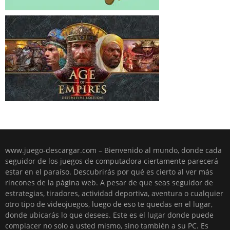
www.juego-descargar.com – Bienvenido al mundo, donde cada
seguidor de los juegos de computadora ciertamente parecerá
estar en el paraíso. Descubrirás por qué es cierto al ver más
rincones de la página web. A pesar de que seas seguidor de
estrategias, tiradores, actividad deportiva, aventura o cualquier
otro tipo de videojuegos, luego de eso te quedas en el lugar,
donde ubicarás lo que desees. Este es el lugar donde puede
complacer no solo a usted mismo, sino también a su PC. Es