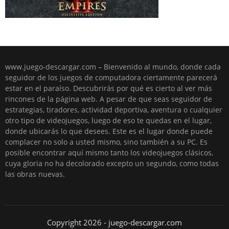
www.juego-descargar.com – Bienvenido al mundo, donde cada
seguidor de los juegos de computadora ciertamente parecerá
estar en el paraíso. Descubrirás por qué es cierto al ver más
rincones de la página web. A pesar de que seas seguidor de
estrategias, tiradores, actividad deportiva, aventura o cualquier
otro tipo de videojuegos, luego de eso te quedas en el lugar,
donde ubicarás lo que desees. Este es el lugar donde puede
complacer no solo a usted mismo, sino también a su PC. Es
posible encontrar aquí mismo tanto los videojuegos clásicos,
cuya gloria no ha decolorado excepto un segundo, como todas
las obras nuevas.
Copyright 2026 - juego-descargar.com