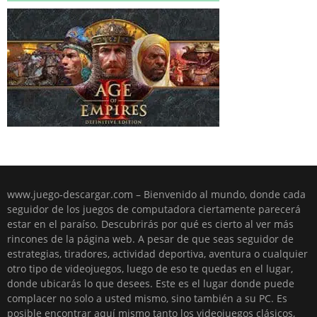
www.juego-descargar.com – Bienvenido al mundo, donde cada
seguidor de los juegos de computadora ciertamente parecerá
estar en el paraíso. Descubrirás por qué es cierto al ver más
rincones de la página web. A pesar de que seas seguidor de
estrategias, tiradores, actividad deportiva, aventura o cualquier
otro tipo de videojuegos, luego de eso te quedas en el lugar,
donde ubicarás lo que desees. Este es el lugar donde puede
complacer no solo a usted mismo, sino también a su PC. Es
posible encontrar aquí mismo tanto los videojuegos clásicos,