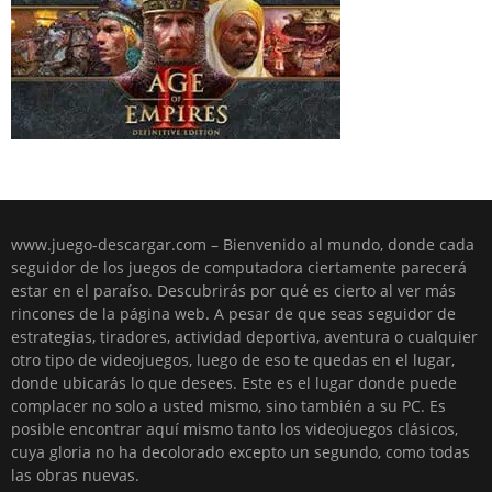
www.juego-descargar.com – Bienvenido al mundo, donde cada
seguidor de los juegos de computadora ciertamente parecerá
estar en el paraíso. Descubrirás por qué es cierto al ver más
rincones de la página web. A pesar de que seas seguidor de
estrategias, tiradores, actividad deportiva, aventura o cualquier
otro tipo de videojuegos, luego de eso te quedas en el lugar,
donde ubicarás lo que desees. Este es el lugar donde puede
complacer no solo a usted mismo, sino también a su PC. Es
posible encontrar aquí mismo tanto los videojuegos clásicos,
cuya gloria no ha decolorado excepto un segundo, como todas
las obras nuevas.