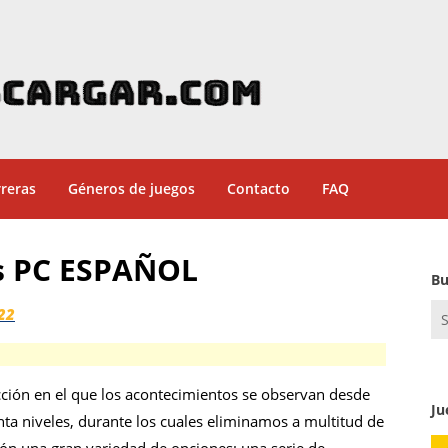
reras
Géneros de juegos
Contacto
FAQ
ss PC ESPAÑOL
Bu
Se
22
for
cción en el que los acontecimientos se observan desde
Ju
ta niveles, durante los cuales eliminamos a multitud de