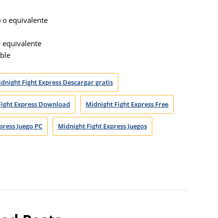
) o equivalente
 equivalente
ble
dnight Fight Express Descargar gratis
Fight Express Download
Midnight Fight Express Free
press Juego PC
Midnight Fight Express Juegos