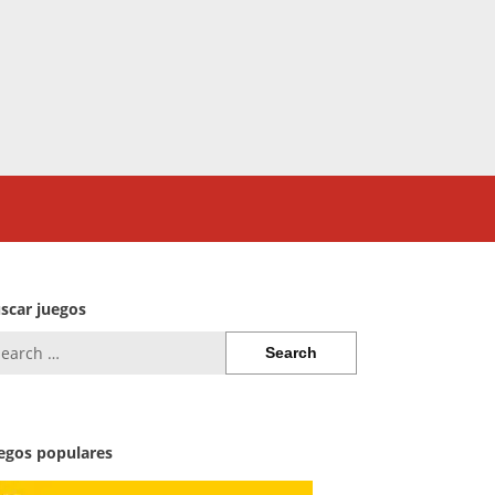
scar juegos
arch
:
egos populares