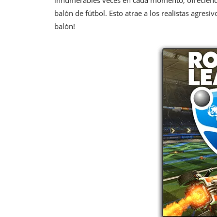
innumerables veces en cada momento, ofreciend
balón de fútbol. Esto atrae a los realistas agresi
balón!