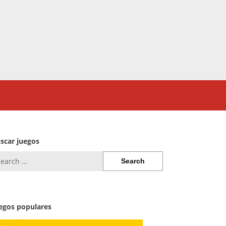
scar juegos
arch
:
egos populares