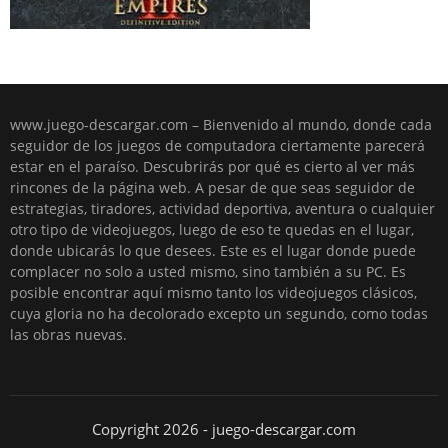
www.juego-descargar.com – Bienvenido al mundo, donde cada
seguidor de los juegos de computadora ciertamente parecerá
estar en el paraíso. Descubrirás por qué es cierto al ver más
rincones de la página web. A pesar de que seas seguidor de
estrategias, tiradores, actividad deportiva, aventura o cualquier
otro tipo de videojuegos, luego de eso te quedas en el lugar,
donde ubicarás lo que desees. Este es el lugar donde puede
complacer no solo a usted mismo, sino también a su PC. Es
posible encontrar aquí mismo tanto los videojuegos clásicos,
cuya gloria no ha decolorado excepto un segundo, como todas
las obras nuevas.
Copyright 2026 - juego-descargar.com