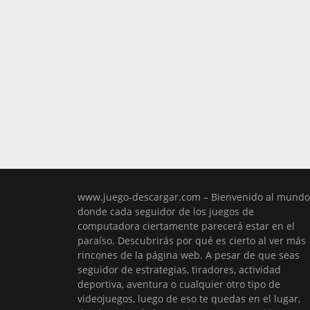
www.juego-descargar.com – Bienvenido al mundo
donde cada seguidor de los juegos de
computadora ciertamente parecerá estar en el
paraíso. Descubrirás por qué es cierto al ver más
rincones de la página web. A pesar de que seas
seguidor de estrategias, tiradores, actividad
deportiva, aventura o cualquier otro tipo de
videojuegos, luego de eso te quedas en el lugar,