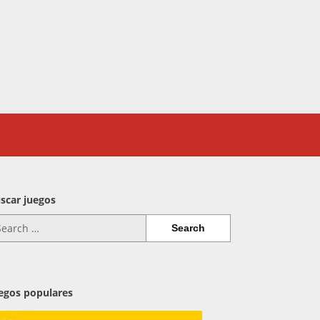
scar juegos
arch
:
egos populares