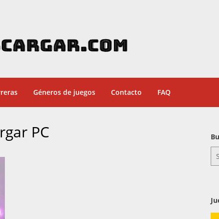
reras
Géneros de juegos
Contacto
FAQ
rgar PC
Bu
Se
for
Ju