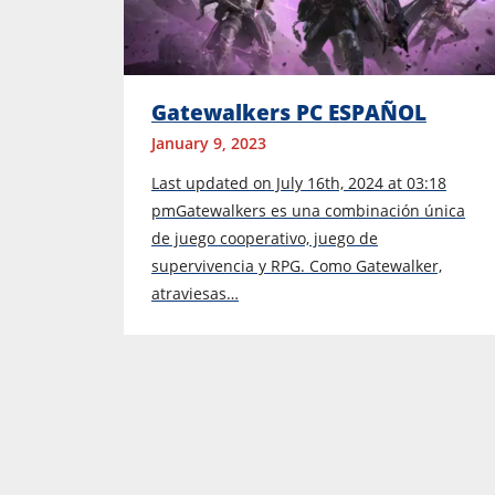
Gatewalkers PC ESPAÑOL
January 9, 2023
Last updated on July 16th, 2024 at 03:18
pmGatewalkers es una combinación única
de juego cooperativo, juego de
supervivencia y RPG. Como Gatewalker,
atraviesas…