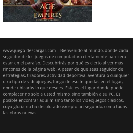
www.juego-descargar.com – Bienvenido al mundo, donde cada
seguidor de los juegos de computadora ciertamente parecerá
estar en el paraíso. Descubrirás por qué es cierto al ver más
rincones de la página web. A pesar de que seas seguidor de
estrategias, tiradores, actividad deportiva, aventura o cualquier
otro tipo de videojuegos, luego de eso te quedas en el lugar,
donde ubicarás lo que desees. Este es el lugar donde puede
complacer no solo a usted mismo, sino también a su PC. Es
posible encontrar aquí mismo tanto los videojuegos clásicos,
cuya gloria no ha decolorado excepto un segundo, como todas
las obras nuevas.