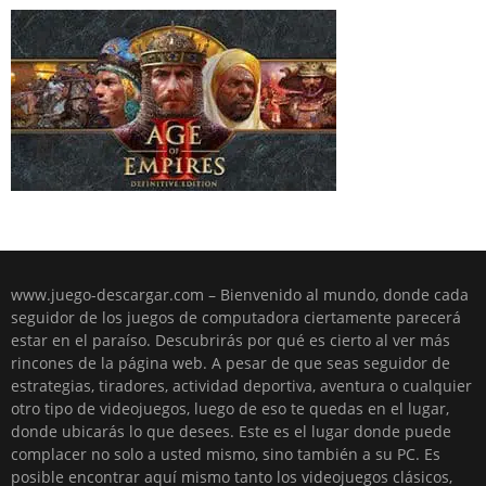
www.juego-descargar.com – Bienvenido al mundo, donde cada
seguidor de los juegos de computadora ciertamente parecerá
estar en el paraíso. Descubrirás por qué es cierto al ver más
rincones de la página web. A pesar de que seas seguidor de
estrategias, tiradores, actividad deportiva, aventura o cualquier
otro tipo de videojuegos, luego de eso te quedas en el lugar,
donde ubicarás lo que desees. Este es el lugar donde puede
complacer no solo a usted mismo, sino también a su PC. Es
posible encontrar aquí mismo tanto los videojuegos clásicos,