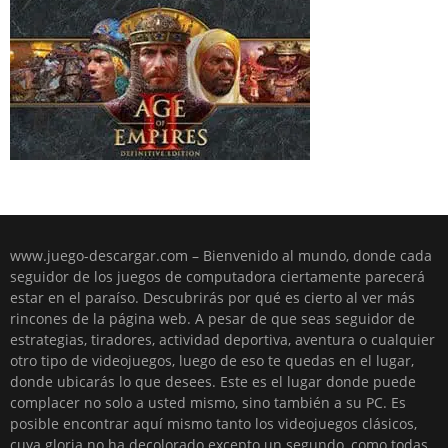
www.juego-descargar.com – Bienvenido al mundo, donde cada
seguidor de los juegos de computadora ciertamente parecerá
estar en el paraíso. Descubrirás por qué es cierto al ver más
rincones de la página web. A pesar de que seas seguidor de
estrategias, tiradores, actividad deportiva, aventura o cualquier
otro tipo de videojuegos, luego de eso te quedas en el lugar,
donde ubicarás lo que desees. Este es el lugar donde puede
complacer no solo a usted mismo, sino también a su PC. Es
posible encontrar aquí mismo tanto los videojuegos clásicos,
cuya gloria no ha decolorado excepto un segundo, como todas