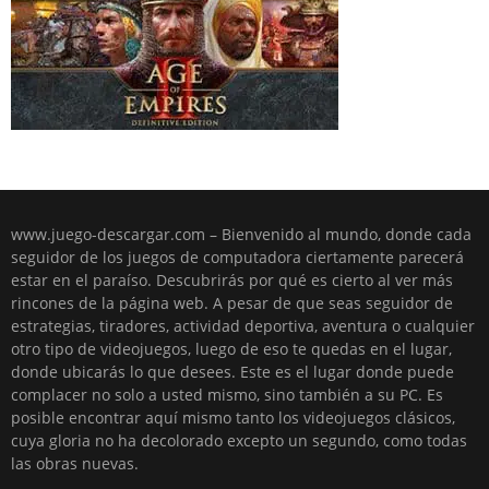
www.juego-descargar.com – Bienvenido al mundo, donde cada
seguidor de los juegos de computadora ciertamente parecerá
estar en el paraíso. Descubrirás por qué es cierto al ver más
rincones de la página web. A pesar de que seas seguidor de
estrategias, tiradores, actividad deportiva, aventura o cualquier
otro tipo de videojuegos, luego de eso te quedas en el lugar,
donde ubicarás lo que desees. Este es el lugar donde puede
complacer no solo a usted mismo, sino también a su PC. Es
posible encontrar aquí mismo tanto los videojuegos clásicos,
cuya gloria no ha decolorado excepto un segundo, como todas
las obras nuevas.