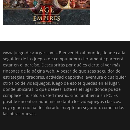
www.juego-descargar.com – Bienvenido al mundo, donde cada
seguidor de los juegos de computadora ciertamente parecerá
estar en el paraíso. Descubrirás por qué es cierto al ver más
rincones de la página web. A pesar de que seas seguidor de
estrategias, tiradores, actividad deportiva, aventura o cualquier
otro tipo de videojuegos, luego de eso te quedas en el lugar,
donde ubicarás lo que desees. Este es el lugar donde puede
complacer no solo a usted mismo, sino también a su PC. Es
posible encontrar aquí mismo tanto los videojuegos clásicos,
cuya gloria no ha decolorado excepto un segundo, como todas
las obras nuevas.