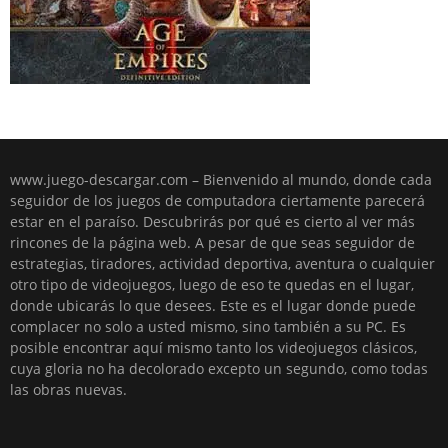
www.juego-descargar.com – Bienvenido al mundo, donde cada
seguidor de los juegos de computadora ciertamente parecerá
estar en el paraíso. Descubrirás por qué es cierto al ver más
rincones de la página web. A pesar de que seas seguidor de
estrategias, tiradores, actividad deportiva, aventura o cualquier
otro tipo de videojuegos, luego de eso te quedas en el lugar,
donde ubicarás lo que desees. Este es el lugar donde puede
complacer no solo a usted mismo, sino también a su PC. Es
posible encontrar aquí mismo tanto los videojuegos clásicos,
cuya gloria no ha decolorado excepto un segundo, como todas
las obras nuevas.